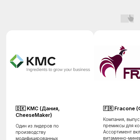
🇩🇰
KMC (Дания,
🇫🇷
Fracone 
CheeseMaker)
Компания, выпу
премиксы для ко
Один из лидеров по
Ассортимент вк
производству
витаминно-мине
модифицированных