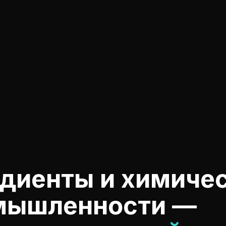
диенты и химиче
омышленности —