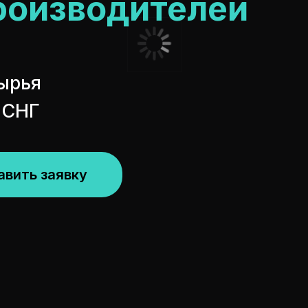
роизводителей
ырья
и СНГ
авить заявку