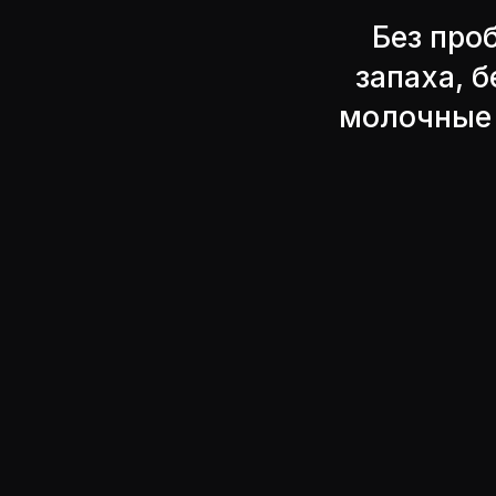
Без про
запаха, 
молочные 