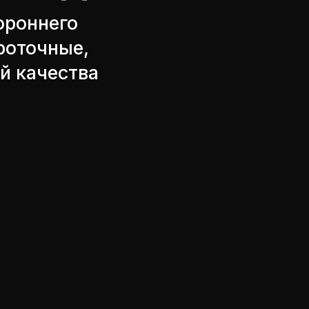
ороннего
роточные,
й качества