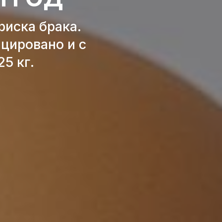
риска брака.
цировано и с
25 кг.